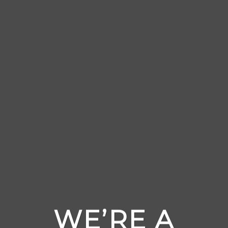
WE’RE A